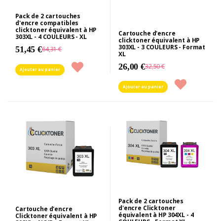
Pack de 2 cartouches
d'encre compatibles
clicktoner équivalent à HP
Cartouche d'encre
303XL - 4 COULEURS - XL
clicktoner équivalent à HP
303XL - 3 COULEURS - Format
51,45 €
64,31 €
XL
26,00 €
32,50 €
Ajouter au panier
Ajouter au panier
Pack de 2 cartouches
d'encre Clicktoner
Cartouche d'encre
équivalent à HP 304XL - 4
Clicktoner équivalent à HP